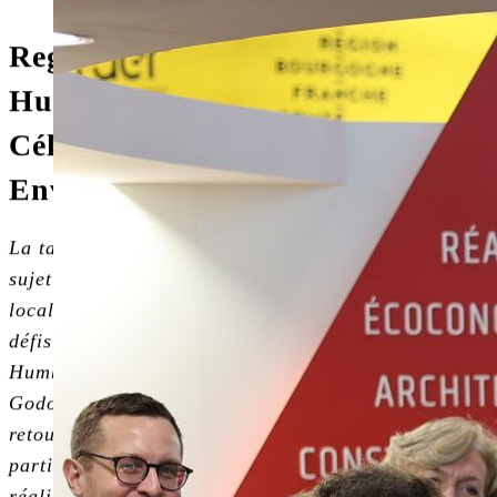
Regard croisés entre Peggy
Humbrecht de Calia Conseil, et
Céline Godoy d’Elcimaï
Environnement.
La tarification incitative (TI) sur les déchets est un
sujet complexe et crucial pour les collectivités
locales. Pour mieux comprendre les enjeux, les
défis et les réussites de cette approche, Peggy
Humbrecht du cabinet CALIA Conseil et Céline
Godoy d’Elcimaï Environnement échangent leurs
retours d’expérience et leurs recommandations, à
partir de leurs missions d’accompagnement
réalisées auprès de nombreux territoires ces