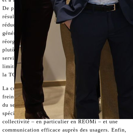
De plus, les collectivités sont parfois déçues des
résultats des études préalables ; elles espèrent une
réduction des coûts, or cette dernière n’est
généralement constatée que dans le cadre d’une
réorganisation simultanée du service. La TI permet
plutôt de mieux maîtriser l’évolution des coûts du
service de gestion des déchets, notamment en
limitant la production de déchets résiduels et donc
la TGAP à laquelle sont assujetties les collectivités.
La complexité de la mise en œuvre est également un
frein majeur, nécessitant, outre une réorganisation
du service de collecte le déploiement de moyens
spécifiques au niveau des fonctions support de la
collectivité – en particulier en REOMi – et une
communication efficace auprès des usagers. Enfin,