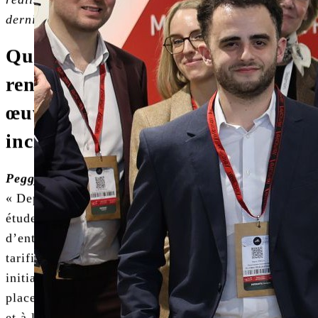
dernières années.
Quels sont les principaux défis
rencontrés lors de la mise en
œuvre de la tarification
incitative ?
Peggy Humbrecht :
« Depuis dix ans, nous avons réalisé de nombreuses
études sur la TI pour les collectivités, mais peu
d’entre elles ont finalement mis en œuvre cette
tarification. Les principaux défis incluent les coûts
initiaux élevés liés à l’achat de bacs, à la mise en
place de contrôles d’accès, à l’enquête de dotation,
et à l’acquisition d’autres équipements nécessaires.