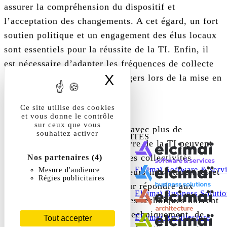
assurer la compréhension du dispositif et
l’acceptation des changements. A cet égard, un fort
soutien politique et un engagement des élus locaux
sont essentiels pour la réussite de la TI. Enfin, il
est nécessaire d’adapter les fréquences de collecte
X
Masquer le band
et les services offerts aux usagers lors de la mise en
place de la TI. »
Ce site utilise des cookies
Céline Godoy :
et vous donne le contrôle
sur ceux que vous
« Des changements législatifs avec plus de
souhaitez activer
DÉCOUVREZ NOS ACTIVITÉS
flexibilité dans la mise en œuvre de la TI peuvent
Découvrez nos activités
aussi faciliter son adoption. Les collectivités
Nos partenaires
(4)
Elcimaï Software & serv
Mesure d'audience
doivent être prêtes à adapter leurs infrastructures et
Régies publicitaires
leurs méthodes de collecte pour répondre aux
Elcimaï Business Solutio
exigences de la TI. Les services techniques doivent
avoir le temps de se préparer techniquement, de
Elcimaï Architecture
Tout accepter